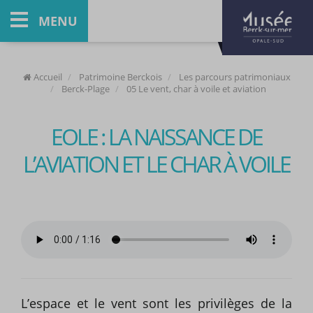
MENU
Accueil
Patrimoine Berckois
Les parcours patrimoniaux
Berck-Plage
05 Le vent, char à voile et aviation
EOLE : LA NAISSANCE DE
L’AVIATION ET LE CHAR À VOILE
L’espace et le vent sont les privilèges de la