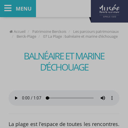
MENU
Accueil
Patrimoine Berckois
Les parcours patrimoniaux
Berck-Plage
07 La Plage : balnéaire et marine d’échouage
BALNÉAIRE ET MARINE
D’ÉCHOUAGE
La plage est l’espace de toutes les rencontres.