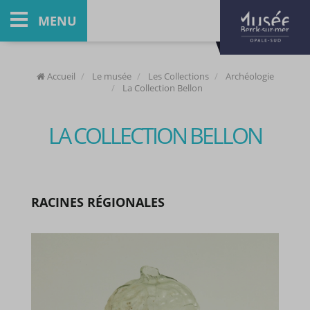
MENU
Accueil
Le musée
Les Collections
Archéologie
La Collection Bellon
LA COLLECTION BELLON
RACINES RÉGIONALES