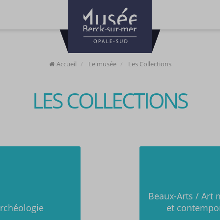
Accueil
Le musée
Les Collections
LES COLLECTIONS
Beaux-Arts / Art
rchéologie
et contempo