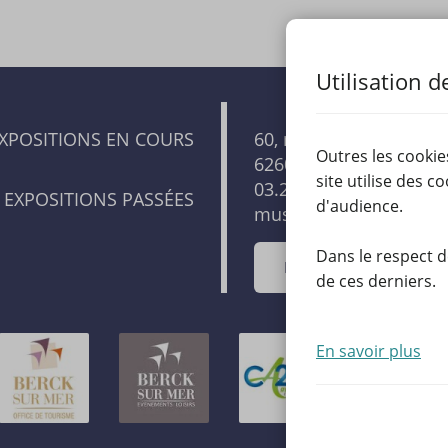
Utilisation d
XPOSITIONS EN COURS
60, rue de l'impératrice
Outres les cooki
62600, Berck-sur-Mer
site utilise des c
03.21.84.07.80
EXPOSITIONS PASSÉES
d'audience.
musee@berck-sur-mer
Dans le respect d
NOUS CONTACTER
de ces derniers.
En savoir plus