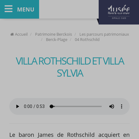
MENU
Accueil
Patrimoine Berckois
Les parcours patrimoniaux
Berck-Plage
04 Rothschild
VILLA ROTHSCHILD ET VILLA
SYLVIA
Le baron James de Rothschild acquiert en