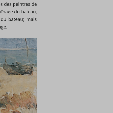
es des peintres de
aînage du bateau,
 du bateau) mais
age.