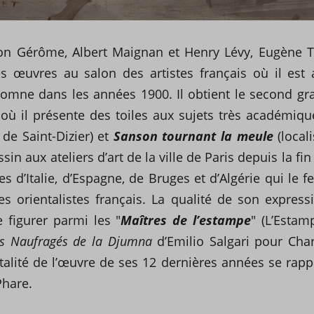
on Gérôme, Albert Maignan et Henry Lévy, Eugène T
s œuvres au salon des artistes français où il est
tomne dans les années 1900. Il obtient le second g
 où il présente des toiles aux sujets très académ
de Saint-Dizier) et
Sanson tournant la meule
(local
sin aux ateliers d’art de la ville de Paris depuis la fi
s d’Italie, d’Espagne, de Bruges et d’Algérie qui le 
es orientalistes français. La qualité de son express
e figurer parmi les "
Maîtres de l’estampe
" (L’Estam
s Naufragés de la Djumna
d’Emilio Salgari
pour Char
talité de l’œuvre de ses 12 dernières années se rapp
Phare.