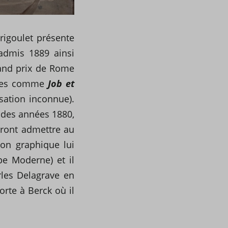
rigoulet présente
 admis 1889 ainsi
rand prix de Rome
iques comme
Job et
isation inconnue).
n des années 1880,
feront admettre au
ion graphique lui
pe Moderne) et il
les Delagrave en
orte à Berck où il